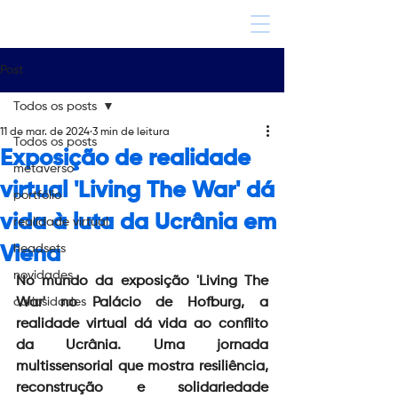
Post
Todos os posts
11 de mar. de 2024
3 min de leitura
Todos os posts
Exposição de realidade
metaverso
virtual 'Living The War' dá
portfólio
vida à luta da Ucrânia em
realidade virtual
headsets
Viena
novidades
No mundo da exposição 'Living The 
curiosidades
War' no Palácio de Hofburg, a 
realidade virtual dá vida ao conflito 
da Ucrânia. Uma jornada 
multissensorial que mostra resiliência, 
reconstrução e solidariedade 