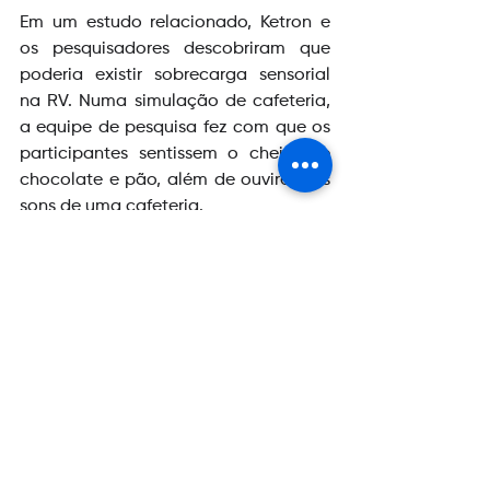
Em um estudo relacionado, Ketron e 
os pesquisadores descobriram que 
poderia existir sobrecarga sensorial 
na RV. Numa simulação de cafeteria, 
a equipe de pesquisa fez com que os 
participantes sentissem o cheiro de 
chocolate e pão, além de ouvirem os 
sons de uma cafeteria.
“Aprendemos que você não 
precisa necessariamente 
jogar tudo o que puder na 
experiência para torná-la o 
mais real possível”, disse 
Ketron. “É importante ser 
muito cirúrgico sobre o que 
você está colocando em uma 
experiência para não 
sobrecarregar as pessoas.” 
Em termos de possibilidades futuras 