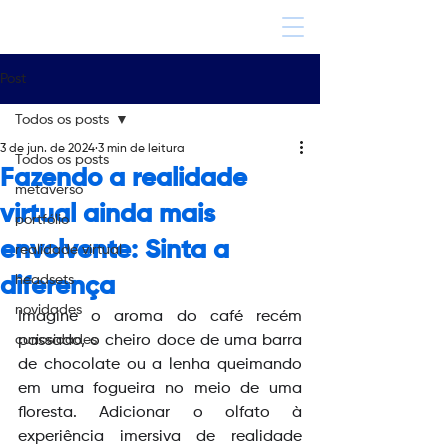
Post
Todos os posts
3 de jun. de 2024
3 min de leitura
Todos os posts
Fazendo a realidade
metaverso
virtual ainda mais
portfólio
envolvente: Sinta a
realidade virtual
headsets
diferença
novidades
Imagine o aroma do café recém 
curiosidades
passado, o cheiro doce de uma barra 
de chocolate ou a lenha queimando 
em uma fogueira no meio de uma 
floresta. Adicionar o olfato à 
experiência imersiva de realidade 