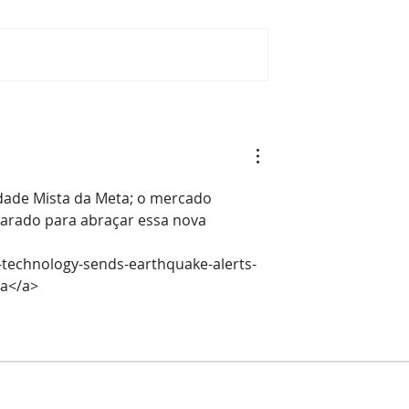
 Trabalho:
O lado humano do
o a IA e o
metaverso industrial
para
ão Remota
idade Mista da Meta; o mercado 
parado para abraçar essa nova 
st-technology-sends-earthquake-alerts-
ta</a>
Aeon Tecnologia LTDA.