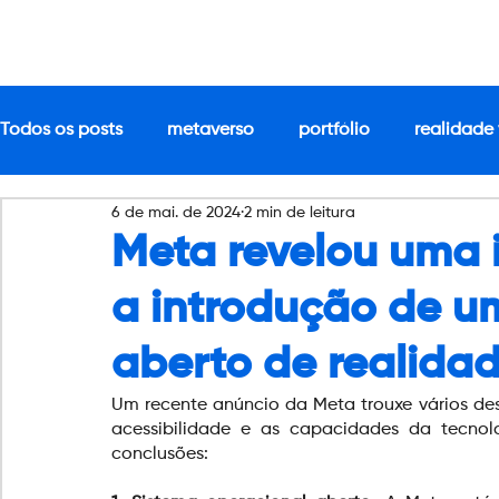
Todos os posts
metaverso
portfólio
realidade 
6 de mai. de 2024
2 min de leitura
Meta revelou uma i
a introdução de u
aberto de realidad
Um recente anúncio da Meta trouxe vários des
acessibilidade e as capacidades da tecnolo
conclusões: