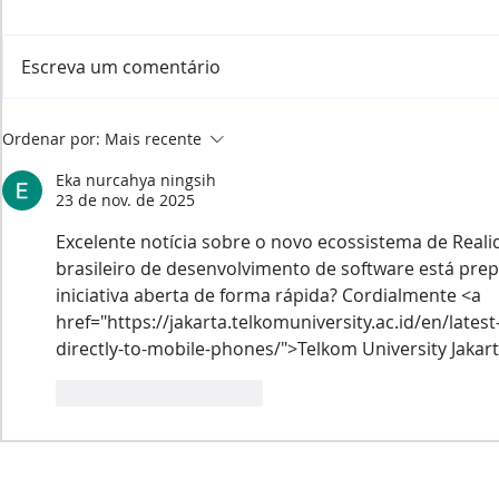
Escreva um comentário
Como a IA no Metaverso
O Futuro do
Ordenar por:
Mais recente
está mudando o mundo
Aproveitand
Metaverso 
Eka nurcahya ningsih
23 de nov. de 2025
Colaboraç
Excelente notícia sobre o novo ecossistema de Real
brasileiro de desenvolvimento de software está pre
iniciativa aberta de forma rápida? Cordialmente <a 
href="https://jakarta.telkomuniversity.ac.id/en/late
directly-to-mobile-phones/">Telkom University Jakar
Curtir
Responder
Política de privacidade