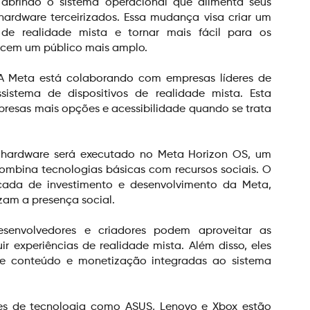
abrindo o sistema operacional que alimenta seus 
hardware terceirizados. Essa mudança visa criar um 
de realidade mista e tornar mais fácil para os 
ncem um público mais amplo.
 A Meta está colaborando com empresas líderes de 
istema de dispositivos de realidade mista. Esta 
presas mais opções e acessibilidade quando se trata 
hardware será executado no Meta Horizon OS, um 
ombina tecnologias básicas com recursos sociais. O 
ada de investimento e desenvolvimento da Meta, 
zam a presença social.
esenvolvedores e criadores podem aproveitar as 
 experiências de realidade mista. Além disso, eles 
de conteúdo e monetização integradas ao sistema 
res de tecnologia como ASUS, Lenovo e Xbox estão 