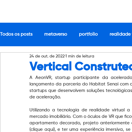
Todos os posts
metaverso
portfólio
realidade 
24 de out. de 2022
1 min de leitura
Vertical Construte
A AeonVR, startup participante da acelerad
lançamento da parceria do Habitat Senai com o S
startups que desenvolvem soluções tecnológicas
de aceleração.
Utilizando a tecnologia de realidade virtual 
mercado imobiliário. Com o óculos de VR que fic
apartamento decorado, projeto anteriormente
(
clique aqui
), e ter uma experiência imersiva, s