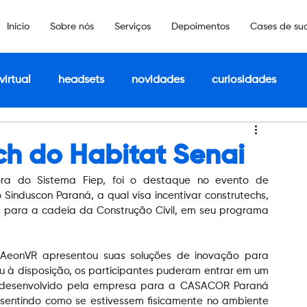
Início
Sobre nós
Serviços
Depoimentos
Cases de su
virtual
headsets
novidades
curiosidades
ch do Habitat Senai
ora do Sistema Fiep, foi o destaque no evento de 
induscon Paraná, a qual visa incentivar construtechs, 
 para a cadeia da Construção Civil, em seu programa 
a AeonVR apresentou suas soluções de inovação para 
ou à disposição, os participantes puderam entrar em um 
 desenvolvido pela empresa para a CASACOR Paraná 
e sentindo como se estivessem fisicamente no ambiente 